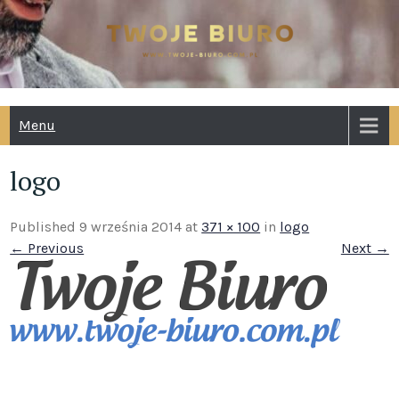
Skip
to
content
TWOJE BIURO
www.twoje-biuro.com.pl
RACHUNKO
Menu
PODATKOWE
logo
Published 9 września 2014 at
371 × 100
in
logo
← Previous
Next →